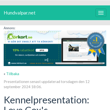
Hundvalpar.net
Växla
navig
Annons:
«
Tillbaka
Presentationen senast uppdaterad torsdagen den 12
september 2024 18:06.
Kennelpresentation:
Love Cox's