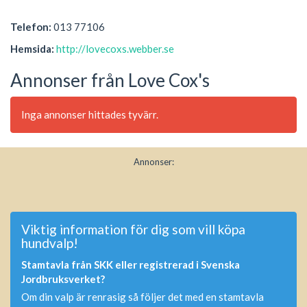
Telefon:
013 77106
Hemsida:
http://lovecoxs.webber.se
Annonser från Love Cox's
Inga annonser hittades tyvärr.
Annonser:
Viktig information för dig som vill köpa
hundvalp!
Stamtavla från SKK eller registrerad i Svenska
Jordbruksverket?
Om din valp är renrasig så följer det med en stamtavla