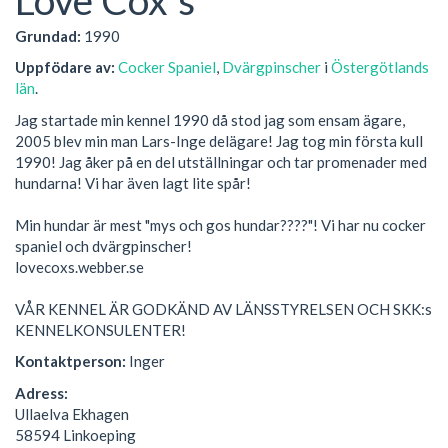
Grundad:
1990
Uppfödare av:
Cocker Spaniel
,
Dvärgpinscher
i
Östergötlands
län
.
Jag startade min kennel 1990 då stod jag som ensam ägare,
2005 blev min man Lars-Inge delägare! Jag tog min första kull
1990! Jag åker på en del utställningar och tar promenader med
hundarna! Vi har även lagt lite spår!
Min hundar är mest "mys och gos hundar????"! Vi har nu cocker
spaniel och dvärgpinscher!
lovecoxs.webber.se
VÅR KENNEL ÄR GODKÄND AV LÄNSSTYRELSEN OCH SKK:s
KENNELKONSULENTER!
Kontaktperson:
Inger
Adress:
Ullaelva Ekhagen
58594 Linkoeping