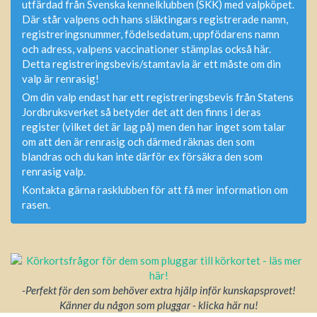
utfärdad från Svenska kennelklubben (SKK) med valpköpet.
Där står valpens och hans släktingars registrerade namn,
registreringsnummer, födelsedatum, uppfödarens namn
och adress, valpens vaccinationer stämplas också här.
Detta registreringsbevis/stamtavla är ett måste om din
valp är renrasig!
Om din valp endast har ett registreringsbevis från Statens
Jordbruksverket så betyder det att den finns i deras
register (vilket det är lag på) men den har inget som talar
om att den är renrasig och därmed räknas den som
blandras och du kan inte därför ex försäkra den som
renrasig valp.
Kontakta gärna rasklubben för att få mer information om
rasen.
-Perfekt för den som behöver extra hjälp inför kunskapsprovet!
Känner du någon som pluggar - klicka här nu!