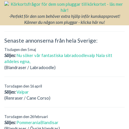
-Perfekt för den som behöver extra hjälp inför kunskapsprovet!
Känner du någon som pluggar - klicka här nu!
Senaste annonserna från hela Sverige:
Tisdagen den 5 maj
Säljes:
Nu söker vår fantastiska labradoodlevalp Nala sitt
alldeles egna,
(Blandraser / Labradoodle)
Torsdagen den 16 april
Säljes:
Valpar
(Renraser / Cane Corso)
Torsdagen den 26 februari
Säljes:
PommeraniaBlandisar
(Blandraser / Övrig blandras)