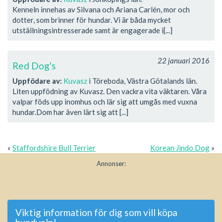
Kenneln innehas av Silvana och Ariana Carlén, mor och
dotter, som brinner för hundar. Vi är båda mycket
utställningsintresserade samt är engagerade i[...]
22 januari 2016
Red Dog's
Uppfödare av:
Kuvasz
i Töreboda, Västra Götalands län.
Liten uppfödning av Kuvasz. Den vackra vita väktaren. Våra
valpar föds upp inomhus och lär sig att umgås med vuxna
hundar.Dom har även lärt sig att [...]
«
Staffordshire Bull Terrier
Korean Jindo Dog
»
Annonser:
Viktig information för dig som vill köpa