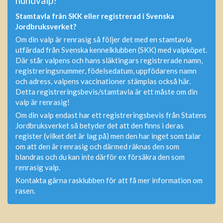
hundvalp!
Stamtavla från SKK eller registrerad i Svenska
Jordbruksverket?
Om din valp är renrasig så följer det med en stamtavla
utfärdad från Svenska kennelklubben (SKK) med valpköpet.
Där står valpens och hans släktingars registrerade namn,
registreringsnummer, födelsedatum, uppfödarens namn
och adress, valpens vaccinationer stämplas också här.
Detta registreringsbevis/stamtavla är ett måste om din
valp är renrasig!
Om din valp endast har ett registreringsbevis från Statens
Jordbruksverket så betyder det att den finns i deras
register (vilket det är lag på) men den har inget som talar
om att den är renrasig och därmed räknas den som
blandras och du kan inte därför ex försäkra den som
renrasig valp.
Kontakta gärna rasklubben för att få mer information om
rasen.