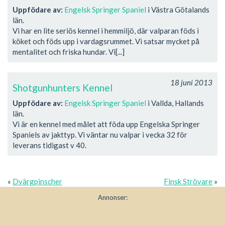
Uppfödare av:
Engelsk Springer Spaniel
i Västra Götalands
län.
Vi har en lite seriös kennel i hemmiljö, där valparan föds i
köket och föds upp i vardagsrummet. Vi satsar mycket på
mentalitet och friska hundar. Vi[...]
18 juni 2013
Shotgunhunters Kennel
Uppfödare av:
Engelsk Springer Spaniel
i Vallda, Hallands
län.
Vi är en kennel med målet att föda upp Engelska Springer
Spaniels av jakttyp. Vi väntar nu valpar i vecka 32 för
leverans tidigast v 40.
«
Dvärgpinscher
Finsk Strövare
»
Annonser: