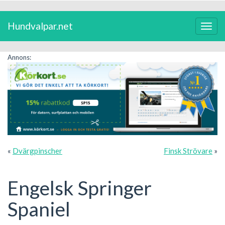
Hundvalpar.net
Växla
navig
Annons:
«
Dvärgpinscher
Finsk Strövare
»
Engelsk Springer
Spaniel