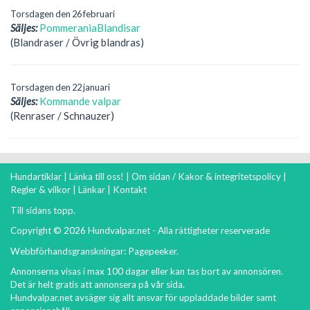
Torsdagen den 26 februari
Säljes:
PommeraniaBlandisar
(Blandraser / Övrig blandras)
Torsdagen den 22 januari
Säljes:
Kommande valpar
(Renraser / Schnauzer)
Hundartiklar
|
Länka till oss!
|
Om sidan / Kakor & integritetspolicy
|
Regler & vilkor
|
Länkar
|
Kontakt
Till sidans topp.
Copyright © 2026 Hundvalpar.net - Alla rättigheter reserverade
Webbförhandsgranskningar:
Pagepeeker
.
Annonserna visas i max 100 dagar eller kan tas bort av annonsören.
Det är helt gratis att annonsera på vår sida.
Hundvalpar.net avsäger sig allt ansvar för uppladdade bilder samt