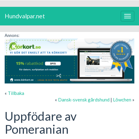
Hundvalpar.net
Växla
navig
Annons:
«
Tillbaka
«
Dansk-svensk gårdshund
|
Löwchen
»
Uppfödare av
Pomeranian