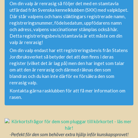
Om din valp är renrasig så följer det med en stamtavla
utfärdad från Svenska kennelklubben (SKK) med valpköpet.
Där står valpens och hans släktingars registrerade namn,
registreringsnummer, födelsedatum, uppfödarens namn
och adress, valpens vaccinationer stämplas också här.
Detta registreringsbevis/stamtavla är ett måste om din
valp är renrasig!
Om din valp endast har ett registreringsbevis från Statens
Jordbruksverket så betyder det att den finns i deras
register (vilket det är lag på) men den har inget som talar
om att den är renrasig och därmed räknas den som
blandras och du kan inte därför ex försäkra den som
renrasig valp.
Kontakta gärna rasklubben för att få mer information om
rasen.
-Perfekt för den som behöver extra hjälp inför kunskapsprovet!