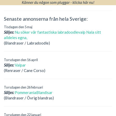
Känner du någon som pluggar - klicka här nu!
Senaste annonserna från hela Sverige:
Tisdagen den 5 maj
Säljes:
Nu söker vår fantastiska labradoodlevalp Nala sitt
alldeles egna,
(Blandraser / Labradoodle)
Torsdagen den 16 april
Säljes:
Valpar
(Renraser / Cane Corso)
Torsdagen den 26 februari
Säljes:
PommeraniaBlandisar
(Blandraser / Övrig blandras)
Torsdagen den 22 januari