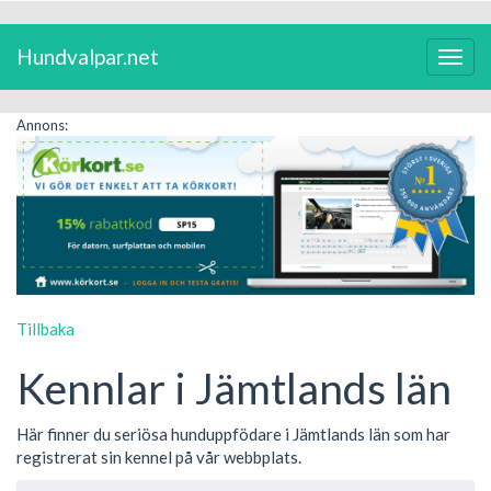
Hundvalpar.net
Växla
navig
Annons:
Tillbaka
Kennlar i Jämtlands län
Här finner du seriösa hunduppfödare i Jämtlands län som har
registrerat sin kennel på vår webbplats.