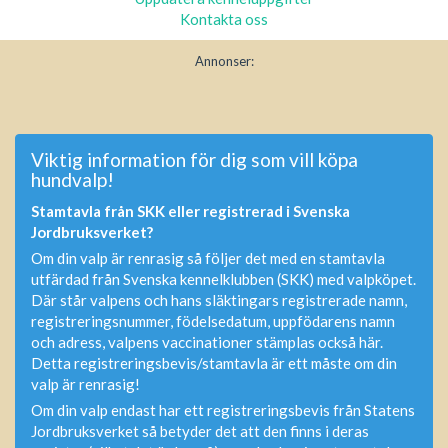
Kontakta oss
Annonser:
Viktig information för dig som vill köpa
hundvalp!
Stamtavla från SKK eller registrerad i Svenska
Jordbruksverket?
Om din valp är renrasig så följer det med en stamtavla
utfärdad från Svenska kennelklubben (SKK) med valpköpet.
Där står valpens och hans släktingars registrerade namn,
registreringsnummer, födelsedatum, uppfödarens namn
och adress, valpens vaccinationer stämplas också här.
Detta registreringsbevis/stamtavla är ett måste om din
valp är renrasig!
Om din valp endast har ett registreringsbevis från Statens
Jordbruksverket så betyder det att den finns i deras