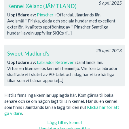
5 april 2025
Kennel Xélanc (JÄMTLAND)
Uppfödare av:
Pinscher
i Offerdal, Jämtlands län.
Avelsmål * Friska, glada och sociala hundar med excellent
exteriör. Kvalitets uppfödning av * Pinscher Samtliga
hundar i aveln uppfyller SKK:s r[...]
28 april 2013
Sweet Madlund's
Uppfödare av:
Labrador Retriever
i Jämtlands län.
Vi har en liten seriös kennel i hemmiljö. Vår första labrador
skaffade vi i slutet av 90-talet och idag har vi tre härliga
tikar som vi tränar apporte[...]
Hittils finns inga kennlar upplagda här. Kom gärna tillbaka
senare och se om någon lagt till sin kennel. Har du en kennel
som finns i Jämtlands län så lägg till den nu!
Klicka här för att
gå vidare
.
Lägg till ny kennel
Uppdatera kenneluppgifter