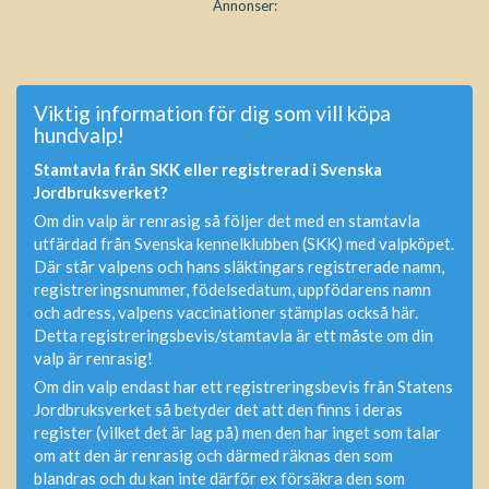
Annonser:
Viktig information för dig som vill köpa
hundvalp!
Stamtavla från SKK eller registrerad i Svenska
Jordbruksverket?
Om din valp är renrasig så följer det med en stamtavla
utfärdad från Svenska kennelklubben (SKK) med valpköpet.
Där står valpens och hans släktingars registrerade namn,
registreringsnummer, födelsedatum, uppfödarens namn
och adress, valpens vaccinationer stämplas också här.
Detta registreringsbevis/stamtavla är ett måste om din
valp är renrasig!
Om din valp endast har ett registreringsbevis från Statens
Jordbruksverket så betyder det att den finns i deras
register (vilket det är lag på) men den har inget som talar
om att den är renrasig och därmed räknas den som
blandras och du kan inte därför ex försäkra den som