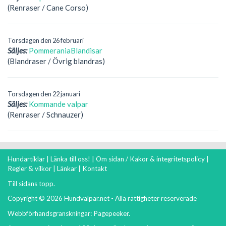
(Renraser / Cane Corso)
Torsdagen den 26 februari
Säljes:
PommeraniaBlandisar
(Blandraser / Övrig blandras)
Torsdagen den 22 januari
Säljes:
Kommande valpar
(Renraser / Schnauzer)
Hundartiklar
|
Länka till oss!
|
Om sidan / Kakor & integritetspolicy
|
Regler & vilkor
|
Länkar
|
Kontakt
Till sidans topp.
Copyright © 2026 Hundvalpar.net - Alla rättigheter reserverade
Webbförhandsgranskningar:
Pagepeeker
.