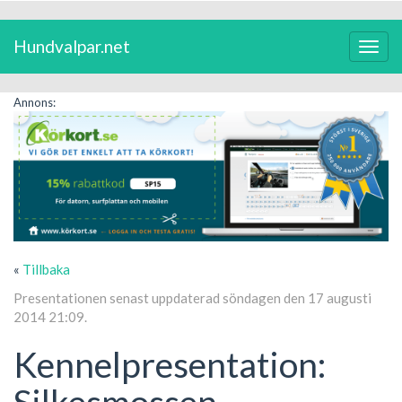
Hundvalpar.net
Växla
navig
Annons:
«
Tillbaka
Presentationen senast uppdaterad söndagen den 17 augusti
2014 21:09.
Kennelpresentation:
Silkesmossen