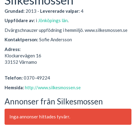
Grundad:
2013 -
Levererade valpar:
4
Uppfödare av:
i
Jönköpings län
.
Dvärgschnauzer uppfödning i hemmiljö. www.silkesmossen.se
Kontaktperson:
Sofie Andersson
Adress:
Klockarevägen 16
33152 Värnamo
Telefon:
0370-49224
Hemsida:
http://www.silkesmossen.se
Annonser från Silkesmossen
Inga annonser hittades tyvärr.