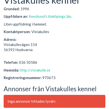
Grundad:
1996
Uppfödare av:
Keeshond
i
Jönköpings län
.
Liten uppfödning i hemmet.
Kontaktperson:
Vistakulles
Adress:
Vistakullevägen 154
56192 Huskvarna
Telefon:
036 50586
Hemsida:
http://vistakulle.se
Registreringsnummer:
970673
Annonser från Vistakulles kennel
Inga annonser hittades tyvärr.