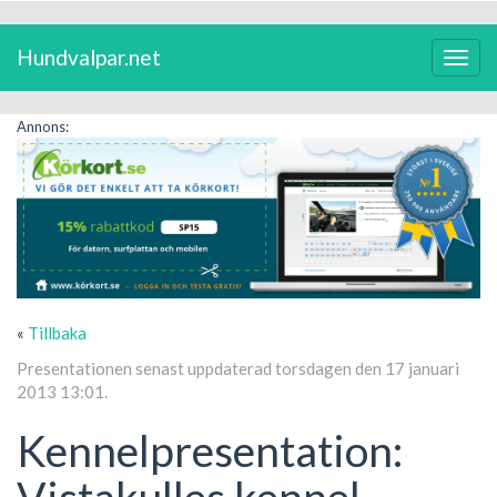
Hundvalpar.net
Växla
navig
Annons:
«
Tillbaka
Presentationen senast uppdaterad torsdagen den 17 januari
2013 13:01.
Kennelpresentation:
Vistakulles kennel