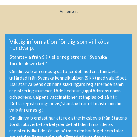
Annonser:
Viktig information för dig som vill köpa
hundvalp!
Stamtavla från SKK eller registrerad i Svenska
Jordbruksverket?
Om din valp är renrasig så följer det med en stamtavla
utfärdad från Svenska kennelklubben (SKK) med valpköpet.
Där står valpens och hans släktingars registrerade namn,
registreringsnummer, födelsedatum, uppfödarens namn
och adress, valpens vaccinationer stämplas också här.
Detta registreringsbevis/stamtavla är ett måste om din
valp är renrasig!
Om din valp endast har ett registreringsbevis från Statens
Jordbruksverket så betyder det att den finns i deras
register (vilket det är lag på) men den har inget som talar