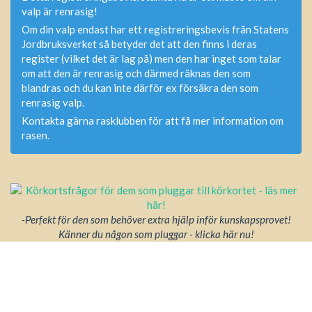
valp är renrasig!
Om din valp endast har ett registreringsbevis från Statens
Jordbruksverket så betyder det att den finns i deras
register (vilket det är lag på) men den har inget som talar
om att den är renrasig och därmed räknas den som
blandras och du kan inte därför ex försäkra den som
renrasig valp.
Kontakta gärna rasklubben för att få mer information om
rasen.
-Perfekt för den som behöver extra hjälp inför kunskapsprovet!
Känner du någon som pluggar - klicka här nu!