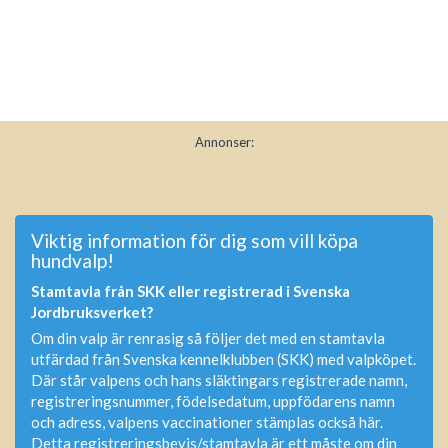
Annonser:
Viktig information för dig som vill köpa
hundvalp!
Stamtavla från SKK eller registrerad i Svenska
Jordbruksverket?
Om din valp är renrasig så följer det med en stamtavla
utfärdad från Svenska kennelklubben (SKK) med valpköpet.
Där står valpens och hans släktingars registrerade namn,
registreringsnummer, födelsedatum, uppfödarens namn
och adress, valpens vaccinationer stämplas också här.
Detta registreringsbevis/stamtavla är ett måste om din