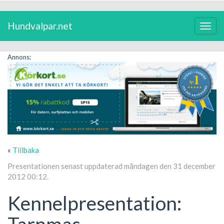
Hundvalpar.net
Växla
navig
Annons:
«
Tillbaka
Presentationen senast uppdaterad måndagen den 31 december
2012 00:12.
Kennelpresentation:
Tarnmas