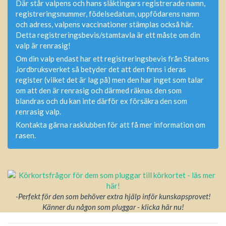
Där står valpens och hans släktingars registrerade namn,
registreringsnummer, födelsedatum, uppfödarens namn
och adress, valpens vaccinationer stämplas också här.
Detta registreringsbevis/stamtavla är ett måste om din
valp är renrasig!
Om din valp endast har ett registreringsbevis från Statens
Jordbruksverket så betyder det att den finns i deras
register (vilket det är lag på) men den har inget som talar
om att den är renrasig och därmed räknas den som
blandras och du kan inte därför ex försäkra den som
renrasig valp.
Kontakta gärna rasklubben för att få mer information om
rasen.
-Perfekt för den som behöver extra hjälp inför kunskapsprovet!
Känner du någon som pluggar - klicka här nu!