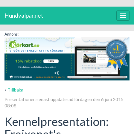
Hundvalpar.net
Växla
navig
Annons:
«
Tillbaka
Presentationen senast uppdaterad lördagen den 6 juni 2015
08:08.
Kennelpresentation:
Freixenet's