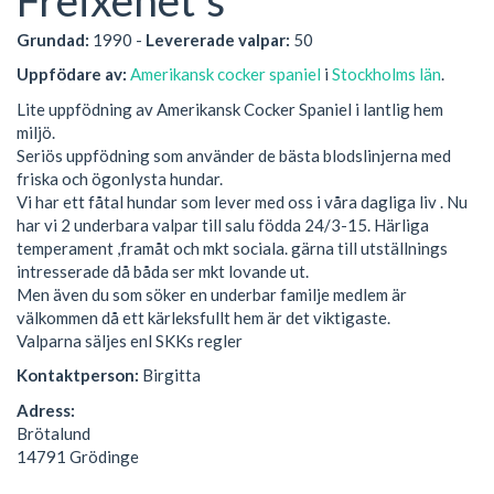
Grundad:
1990 -
Levererade valpar:
50
Uppfödare av:
Amerikansk cocker spaniel
i
Stockholms län
.
Lite uppfödning av Amerikansk Cocker Spaniel i lantlig hem
miljö.
Seriös uppfödning som använder de bästa blodslinjerna med
friska och ögonlysta hundar.
Vi har ett fåtal hundar som lever med oss i våra dagliga liv . Nu
har vi 2 underbara valpar till salu födda 24/3-15. Härliga
temperament ,framåt och mkt sociala. gärna till utställnings
intresserade då båda ser mkt lovande ut.
Men även du som söker en underbar familje medlem är
välkommen då ett kärleksfullt hem är det viktigaste.
Valparna säljes enl SKKs regler
Kontaktperson:
Birgitta
Adress:
Brötalund
14791 Grödinge