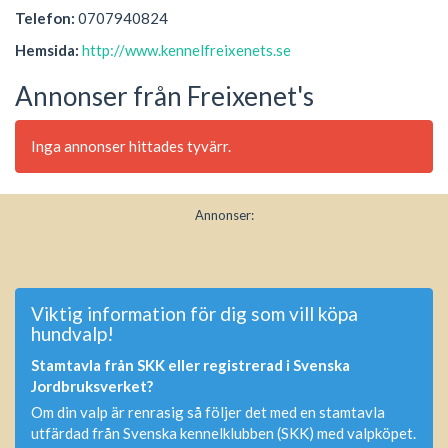
Telefon:
0707940824
Hemsida:
http://www.kennelfreixenets.se
Annonser från Freixenet's
Inga annonser hittades tyvärr.
Annonser:
Viktig information för dig som vill köpa
hundvalp!
Stamtavla från SKK eller registrerad i Svenska
Jordbruksverket?
Om din valp är renrasig så följer det med en stamtavla
utfärdad från Svenska kennelklubben (SKK) med valpköpet.