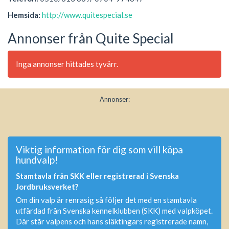
Hemsida:
http://www.quitespecial.se
Annonser från Quite Special
Inga annonser hittades tyvärr.
Annonser:
Viktig information för dig som vill köpa
hundvalp!
Stamtavla från SKK eller registrerad i Svenska
Jordbruksverket?
Om din valp är renrasig så följer det med en stamtavla
utfärdad från Svenska kennelklubben (SKK) med valpköpet.
Där står valpens och hans släktingars registrerade namn,