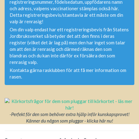
registreringsnummer, födelsedatum, uppfödarens namn
och adress, valpens vaccinationer stämplas också här.
Detta registreringsbevis/stamtavla är ett måste om din
valp är renrasig!
Om din valp endast har ett registreringsbevis från Statens
Jordbruksverket så betyder det att den finns i deras
register (vilket det är lag på) men den har inget som talar
om att den är renrasig och därmed räknas den som
blandras och du kan inte därför ex försäkra den som
renrasig valp.
Kontakta gärna rasklubben för att få mer information om
rasen.
-Perfekt för den som behöver extra hjälp inför kunskapsprovet!
Känner du någon som pluggar - klicka här nu!