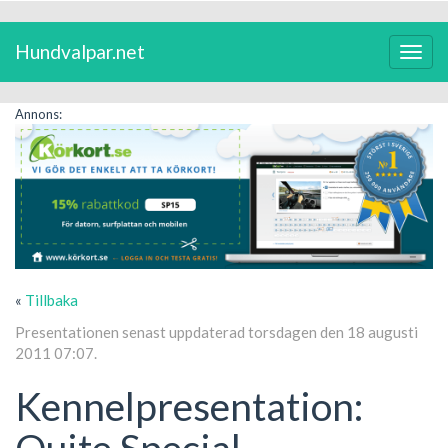
Hundvalpar.net
Växla
navig
Annons:
«
Tillbaka
Presentationen senast uppdaterad torsdagen den 18 augusti
2011 07:07.
Kennelpresentation:
Quite Special