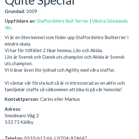
Grundad:
2009
Uppfödare av:
Staffordshire Bull Terrier
i
Västra Götalands
län
.
Vi är en liten kennel som föder upp Staffordshire Bullterrier i
mindre skala.
Vi har för tillfället 2 tikar hemma, Lilo och Akida.
Lilo är Svensk och Dansk uts.champion och Akida är Svensk
uts.champion.
Vi tränar även lite lydnad och Agility med våra staffar.
Vi väntar vår första kull så är ni intresserad av en aktiv och
familjekär staffe så välkommen att kika in på vår hemsida!
Kontaktperson:
Carins eller Markus
Adress:
Smedmans Väg 2
533 73 Källby
Telefon:
0510/613 66 // 0704-974647