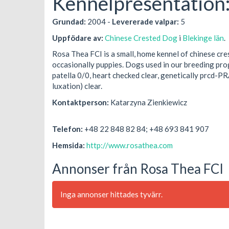
Kennelpresentation
Grundad:
2004 -
Levererade valpar:
5
Uppfödare av:
Chinese Crested Dog
i
Blekinge län
.
Rosa Thea FCI is a small, home kennel of chinese cr
occasionally puppies. Dogs used in our breeding pr
patella 0/0, heart checked clear, genetically prcd-PR
luxation) clear.
Kontaktperson:
Katarzyna Zienkiewicz
Telefon:
+48 22 848 82 84; +48 693 841 907
Hemsida:
http://www.rosathea.com
Annonser från Rosa Thea FCI
Inga annonser hittades tyvärr.