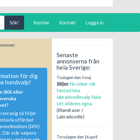
Kennlar
Kontakt
Logga in
nnonser:
Senaste
annonserna från
hela Sverige:
rmation för dig
Tisdagen den 5 maj
pa hundvalp!
Säljes:
Nu söker vår
fantastiska
n SKK eller
labradoodlevalp Nala
 Svenska
sitt alldeles egna,
ket?
(Blandraser /
 renrasig så följer
Labradoodle)
amtavla utfärdad
kennelklubben (SKK)
. Där står valpens
Torsdagen den 16 april
ingars registrerade