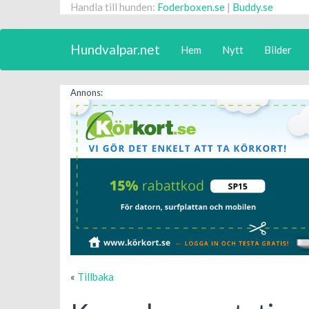
Handla till hunden:
Foderboxen.se
|
Buddy.se
Hundvalpar.net
Hem
Nytt
Bilder
Annons:
«
Tillbaka