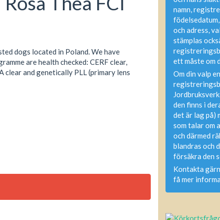
: Rosa Thea FCI
namn, registr
födelsedatum,
och adress, va
stämplas också
registreringsb
ested dogs located in Poland. We have
ett måste om d
ogramme are health checked: CERF clear,
A clear and genetically PLL (primary lens
Om din valp en
registreringsb
Jordbruksverke
den finns i der
det är lag på)
som talar om a
och därmed rä
blandras och d
försäkra den s
Kontakta gärn
få mer informa