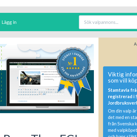
Lägg in
A
Viktig info
som vill kö
Stamtavla frå
registrerad i
Jordbruksver
Om din valp är
det med en st
från Svenska 
med valpköpet
och hans släkt