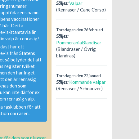
Säljes:
Valpar
eringsnummer,
(Renraser / Cane Corso)
 uppfödarens namn
lpens vaccinationer
 här. Detta
Torsdagen den 26 februari
evis/stamtavla är
Säljes:
in valp är renrasig!
PommeraniaBlandisar
dast har ett
(Blandraser / Övrig
evis från Statens
blandras)
t så betyder det att
as register (vilket
 men den har inget
Torsdagen den 22 januari
tt den är renrasig
Säljes:
Kommande valpar
knas den som
(Renraser / Schnauzer)
u kan inte därför ex
om renrasig valp.
a rasklubben för att
tion om rasen.