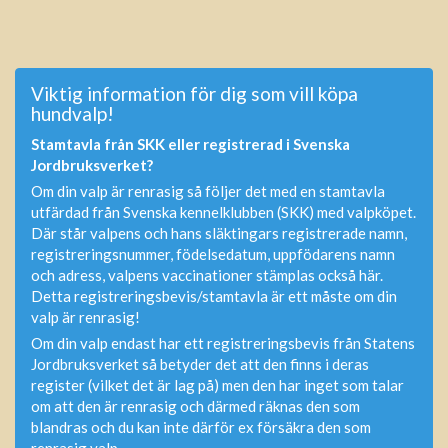
Viktig information för dig som vill köpa
hundvalp!
Stamtavla från SKK eller registrerad i Svenska
Jordbruksverket?
Om din valp är renrasig så följer det med en stamtavla
utfärdad från Svenska kennelklubben (SKK) med valpköpet.
Där står valpens och hans släktingars registrerade namn,
registreringsnummer, födelsedatum, uppfödarens namn
och adress, valpens vaccinationer stämplas också här.
Detta registreringsbevis/stamtavla är ett måste om din
valp är renrasig!
Om din valp endast har ett registreringsbevis från Statens
Jordbruksverket så betyder det att den finns i deras
register (vilket det är lag på) men den har inget som talar
om att den är renrasig och därmed räknas den som
blandras och du kan inte därför ex försäkra den som