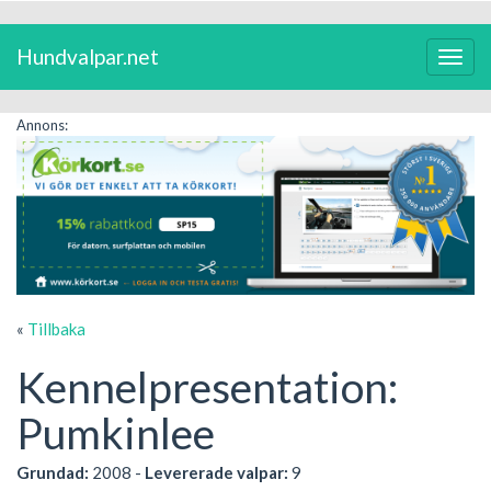
Hundvalpar.net
Växla
navig
Annons:
«
Tillbaka
Kennelpresentation:
Pumkinlee
Grundad:
2008 -
Levererade valpar:
9