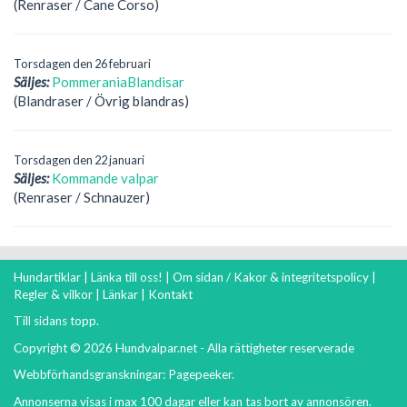
(Renraser / Cane Corso)
Torsdagen den 26 februari
Säljes:
PommeraniaBlandisar
(Blandraser / Övrig blandras)
Torsdagen den 22 januari
Säljes:
Kommande valpar
(Renraser / Schnauzer)
Hundartiklar
|
Länka till oss!
|
Om sidan / Kakor & integritetspolicy
|
Regler & vilkor
|
Länkar
|
Kontakt
Till sidans topp.
Copyright © 2026 Hundvalpar.net - Alla rättigheter reserverade
Webbförhandsgranskningar:
Pagepeeker
.
Annonserna visas i max 100 dagar eller kan tas bort av annonsören.