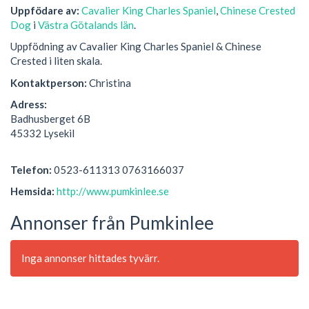
Uppfödare av:
Cavalier King Charles Spaniel
,
Chinese Crested
Dog
i
Västra Götalands län
.
Uppfödning av Cavalier King Charles Spaniel & Chinese
Crested i liten skala.
Kontaktperson:
Christina
Adress:
Badhusberget 6B
45332 Lysekil
Telefon:
0523-611313 0763166037
Hemsida:
http://www.pumkinlee.se
Annonser från Pumkinlee
Inga annonser hittades tyvärr.