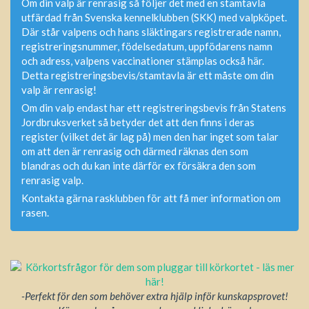
Om din valp är renrasig så följer det med en stamtavla
utfärdad från Svenska kennelklubben (SKK) med valpköpet.
Där står valpens och hans släktingars registrerade namn,
registreringsnummer, födelsedatum, uppfödarens namn
och adress, valpens vaccinationer stämplas också här.
Detta registreringsbevis/stamtavla är ett måste om din
valp är renrasig!
Om din valp endast har ett registreringsbevis från Statens
Jordbruksverket så betyder det att den finns i deras
register (vilket det är lag på) men den har inget som talar
om att den är renrasig och därmed räknas den som
blandras och du kan inte därför ex försäkra den som
renrasig valp.
Kontakta gärna rasklubben för att få mer information om
rasen.
-Perfekt för den som behöver extra hjälp inför kunskapsprovet!