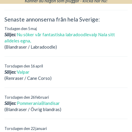
Känner du någon som pluggar - klicka här nu!
Senaste annonserna från hela Sverige:
Tisdagen den 5 maj
Säljes:
Nu söker vår fantastiska labradoodlevalp Nala sitt
alldeles egna,
(Blandraser / Labradoodle)
Torsdagen den 16 april
Säljes:
Valpar
(Renraser / Cane Corso)
Torsdagen den 26 februari
Säljes:
PommeraniaBlandisar
(Blandraser / Övrig blandras)
Torsdagen den 22 januari