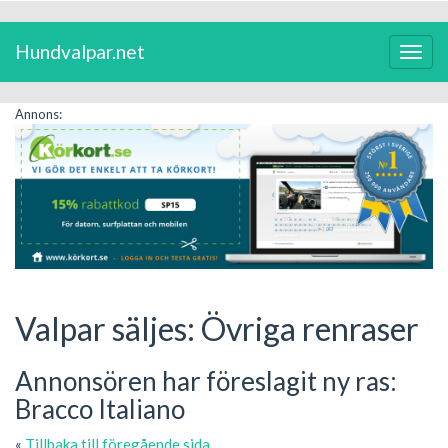
Hundvalpar.net
Växla
navig
Annons:
Valpar säljes: Övriga renraser
Annonsören har föreslagit ny ras:
Bracco Italiano
«
Tillbaka till föregående sida