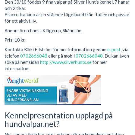
Den 30/10 föddes 9 fina valpar på Silver Hunt's kennel, 7 hanar
och 2 tikar.
Bracco Italiano är en stående fågelhund från Italien och passar
för ett aktivt liv.
Annonsören finns i Klågerup, Skåne län.
Pris:
18 kr.
Kontakta Kikki Ellström för mer information genom
e-post
, via
telefon
0702666048
eller på mobil
0702666048
. Du kan även
söka på hemsidan
http://www.silverhunts.se
för mer
information.
Kennelpresentation upplagd på
hundvalpar.net?
Nej, annonsören har inte lagt upp någon kennelpresentation