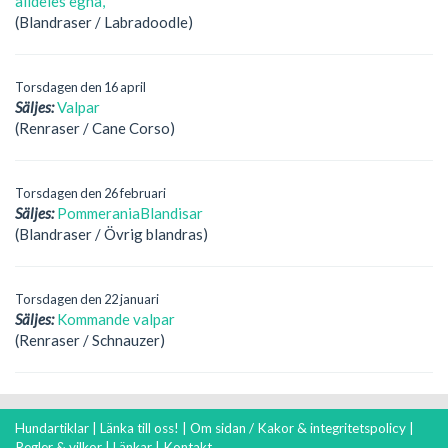
alldeles egna,
(Blandraser / Labradoodle)
Torsdagen den 16 april
Säljes:
Valpar
(Renraser / Cane Corso)
Torsdagen den 26 februari
Säljes:
PommeraniaBlandisar
(Blandraser / Övrig blandras)
Torsdagen den 22 januari
Säljes:
Kommande valpar
(Renraser / Schnauzer)
Hundartiklar
|
Länka till oss!
|
Om sidan / Kakor & integritetspolicy
|
Regler & vilkor
|
Länkar
|
Kontakt