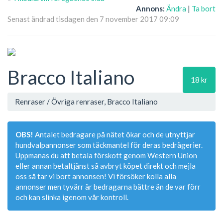
Annons:
Ändra
|
Ta bort
Senast ändrad tisdagen den 7 november 2017 09:09
Bracco Italiano
18 kr
Renraser / Övriga renraser, Bracco Italiano
OBS!
Antalet bedragare på nätet ökar och de utnyttjar
hundvalpannonser som täckmantel för deras bedrägerier.
Uppmanas du att betala förskott genom Western Union
eller annan betaltjänst så avbryt köpet direkt och mejla
oss så tar vi bort annonsen! Vi försöker kolla alla
annonser men tyvärr är bedragarna bättre än de var förr
och kan slinka igenom vår kontroll.