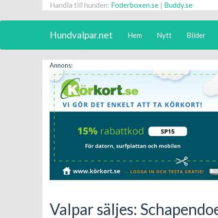
Handla till hunden:
Foderboxen.se
|
Buddy.se
Hundvalpar.net
Hem
Nytt
Bilder
Annons:
Valpar säljes: Schapendo