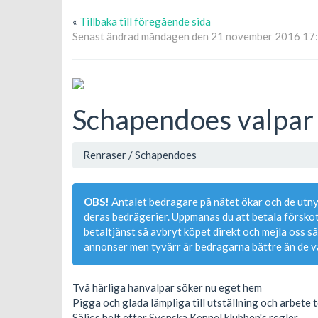
«
Tillbaka till föregående sida
Senast ändrad måndagen den 21 november 2016 17
Schapendoes valpar
Renraser / Schapendoes
OBS!
Antalet bedragare på nätet ökar och de utn
deras bedrägerier. Uppmanas du att betala försk
betaltjänst så avbryt köpet direkt och mejla oss så
annonser men tyvärr är bedragarna bättre än de va
Två härliga hanvalpar söker nu eget hem
Pigga och glada lämpliga till utställning och arbete 
Säljes helt efter Svenska Kennel klubben's regler