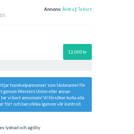
Annons:
Ändra
|
Ta bort
:05
12,000 kr
yttjar hundvalpannonser som täckmantel för
ott genom Western Union eller annan
 tar vi bort annonsen! Vi försöker kolla alla
r förr och kan slinka igenom vår kontroll.
tex lydnad och agility