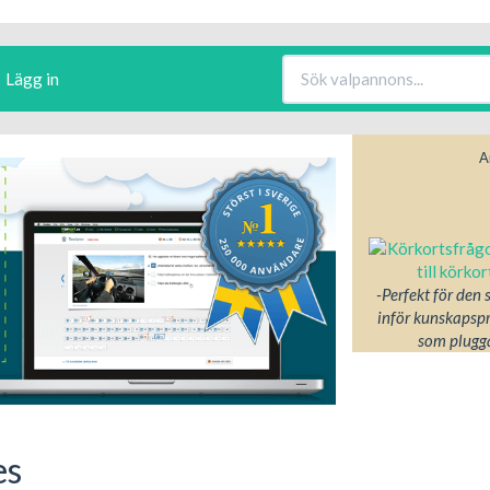
Lägg in
A
-Perfekt för den
inför kunskapsp
som plugga
es