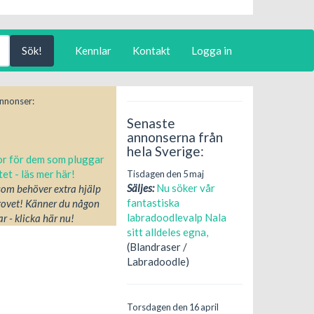
Kennlar
Kontakt
Logga in
nnonser:
Senaste
annonserna från
hela Sverige:
Tisdagen den 5 maj
Säljes:
Nu söker vår
 som behöver extra hjälp
fantastiska
rovet! Känner du någon
labradoodlevalp Nala
r - klicka här nu!
sitt alldeles egna,
(Blandraser /
Labradoodle)
Torsdagen den 16 april