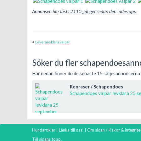
Annonsen har lästs 2110 gånger sedan den lades upp.
«
Leveransklara valpar
Söker du fler schapendoesann
Här nedan finner du de senaste 15 säljesannonserna
Renraser / Schapendoes
Schapendoes valpar levklara 25 
Hundartiklar
|
Länka till oss!
|
Om sidan / Kakor & integrite
Till sidans topp.