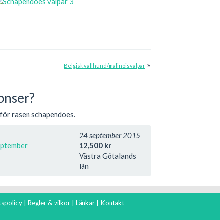
»
Belgisk vallhund/malinoisvalpar
onser?
 för rasen schapendoes.
24 september 2015
september
12,500 kr
Västra Götalands
län
tspolicy
|
Regler & vilkor
|
Länkar
|
Kontakt